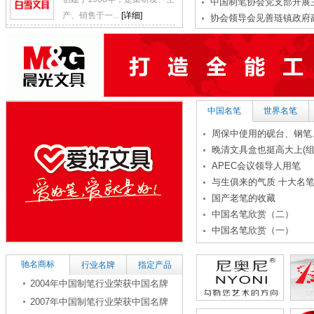
中国制笔协会党支部开展
产、销售于一...
[详细]
协会领导会见善琏镇政府
中国名笔
世界名笔
周保中使用的砚台、钢笔、
晚清文具盒也挺高大上(组
APEC会议领导人用笔
与生俱来的气质 十大名笔
国产老笔的收藏
中国名笔欣赏（二）
中国名笔欣赏（一）
驰名商标
行业名牌
指定产品
2004年中国制笔行业荣获中国名牌
产品
2007年中国制笔行业荣获中国名牌