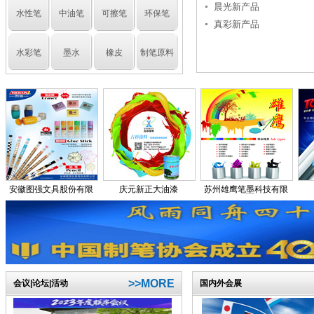
晨光新产品
水性笔
中油笔
可擦笔
环保笔
真彩新产品
水彩笔
墨水
橡皮
制笔原料
安徽图强文具股份有限
庆元新正大油漆
苏州雄鹰笔墨科技有限
公司
公司
>>MORE
会议|论坛|活动
国内外会展
广告
晨光米菲趣味系列
天卓水彩笔