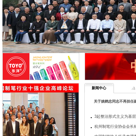
贝发集团股份有限公司
始创于1994年的国内文具领军
企业，专业从事以...
[详细]
上海晨光文具股份有限公司
晨光集团正式成为2010年中国
扶贫基金会的...
[详细]
青岛昌隆文具有限公司
创建于1988年，是集研发、生
产、销售于一...
[详细]
真彩文具股份有限公司
新闻中心
真彩文具“开学经济”催生文具
产品热销 新快报
[详细]
关于姚鹤忠同志不再担任
贝发集团股份有限公司
始创于1994年的国内文具领军
3起整治形式主义为基
企业，专业从事以...
[详细]
杭州制笔行业协会会长
上海晨光文具股份有限公司