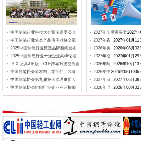
晨光新产品
真彩新产品
中国制笔行业科技大会暨专家委员会
2027年印度孟买文
2027年0
换届大会在北京隆重召开
中国制笔行业笔类产品供需对接交流
具及办公用品展览会（Paper
2027年香
2027年01月11
会在义乌成功举办
2025中国制笔行业甄选品牌新闻发布
India ）
港文具展览会（Stationer
2026年美
2026年08月02
会圆满举行
2025中国制笔行业十强企业高峰论坛
国纽约文具展览会
2027年德
2027年01月29
在江苏泗洪顺利召开
IP X 文具&出版—CLE跨界对接交流会
国法兰克福办公用品文具
2026年阿
2026年10月13
在上海召开
中国制笔协会原材料、零部件、装备
(PAPERWORLD)
联酋迪拜文具及办公用品
2026年中
2026年06月035
专委会、圆珠笔专委会，2025年联席
中国制笔协会第九届第四次理事扩大
（Paperworld）
国义乌文具礼品展览会
2027年日
2027年06月09
会议在汕头市召开
会议在西安胜利召开
中国制笔协会组织行业企业召开榆能
本文具办公用品展览会（I
2026年巴
2026年08月02
化产业链专项对接座谈会
西圣保罗文具办公用品展
（OFFICE BRASIL）