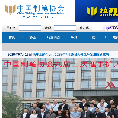
真彩文具股份有限公司
真彩文具“开学经济”催生文具
产品热销 新快报
[详细]
用户名:
密码:
验证码:
贝发集团股份有限公司
始创于1994年的国内文具领军
首页
协会
行业动态
标准
统计
培
企业，专业从事以...
[详细]
上海晨光文具股份有限公司
2026年07月15日
历史上的今天：2025年7月15日天舟九号发射圆满成功
晨光集团正式成为2010年中国
扶贫基金会的...
[详细]
青岛昌隆文具有限公司
创建于1988年，是集研发、生
产、销售于一...
[详细]
真彩文具股份有限公司
真彩文具“开学经济”催生文具
产品热销 新快报
[详细]