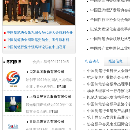
中国制笔协会杨承杰理
晨光集团正式成为2010年中国
中国亚洲经济发展协会
扶贫基金会的...
[详细]
全国性行业协会商会领
青岛昌隆文具有限公司
以笔为媒深化友谊携手
创建于1988年，是集研发、生
中国制笔协会第九届会员代表大会胜利召开
产、销售于一...
[详细]
中国制笔协会领导赴洛
中国制笔协会圆珠笔委员会、零件原材料装备专业委员会2023年换届会议在上海召开
真彩文具股份有限公司
中国制笔行业十强高峰论坛在中山召开
中国共产党中国轻工业
真彩文具“开学经济”催生文具
第十届义乌文具礼品展
行业动态
经济信息
产品热销 新快报
[详细]
博客|微博
会员qq群号204721045
中国制笔行业笔类产品
中国制笔行业科技大会暨
贝发集团股份有限公司
杭州制笔行业协会会长林
始创于1994年的国内文具领军
中国制笔协会杨承杰理事
企业，专业从事以...
[详细]
杨承杰理事长一行考察北
上海晨光文具股份有限公司
以笔为媒深化友谊携手共
中国制笔协会领导赴洛宁
晨光集团正式成为2010年中国
中国制笔行业笔类产品供
扶贫基金会的...
[详细]
第十届义乌文具礼品展圆
青岛昌隆文具有限公司
协会领导会见南光国际会
创建于1988年，是集研发、生