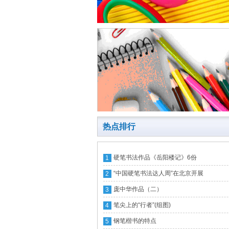
热点排行
硬笔书法作品《岳阳楼记》6份
1
“中国硬笔书法达人周”在北京开展
2
庞中华作品（二）
3
笔尖上的“行者”(组图)
4
钢笔楷书的特点
5