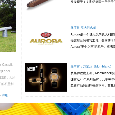
被发现于１７世纪德国一所房子的屋顶
奥罗拉-意大利名笔
Aurora是一个世纪以来意大
物馆展出的书写工具。美国著名奢侈
Aurora“王中之王”的称号。
专门开发的，全球限量发售99
手工打磨。
astell。
最丰富：万宝龙（Montblanc）
aber-
从某种程度上讲，Montblan
12米，大约
拥有近20个系列品牌，几乎每
正的石墨制
款新产品的品牌截然不同。莫扎特系
打艺术路线。
详细