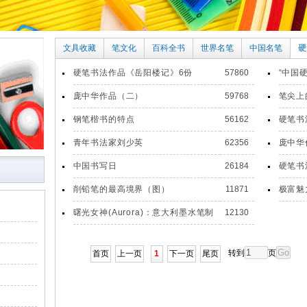
文具收藏
笔文化
百科全书
世界名笔
中国名笔
硬
硬笔书法作品《岳阳楼记》6份
57860
“中国
庞中华作品（二）
59768
笔尖上的
钢笔楷书的特点
56162
硬笔书
青年书法家刘少英
62356
庞中华
中国书写日
26184
硬笔书
削铅笔的最高境界（图）
11871
极富魅
曙光女神(Aurora)：意大利墨水笔制
12130
造业巨擘
转到
页
首页
上一页
1
下一页
尾页