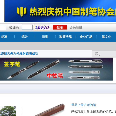
验证码:
会员注册
标准
统计
培训
政策法规
企业广场
笔文化
月15日天舟九号发射圆满成功
世界上最古老的笔
已知现存世界上最古老的铅笔。