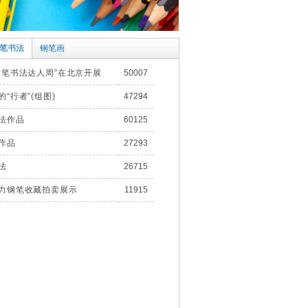
笔书法
钢笔画
硬笔书法达人周”在北京开展
50007
“行者”(组图)
47294
法作品
60125
作品
27293
法
26715
力钢笔收藏拍卖展示
11915