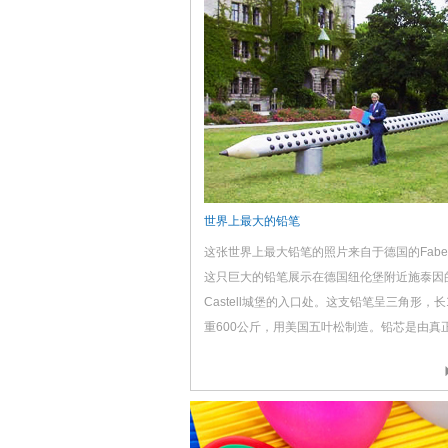
世界上最大的铅笔
这张世界上最大铅笔的照片来自于德国的Faber-C
这只巨大的铅笔展示在德国纽伦堡附近施泰因的F
Castell城堡的入口处。这支铅笔呈三角形，长
重600公斤，用美国五叶松制造。铅芯是由真
造，直径为12厘米。