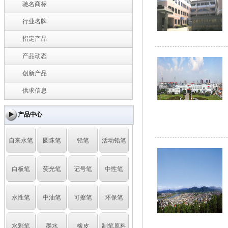
驰名商标
行业名牌
指定产品
产品动态
创新产品
供求信息
产品中心
自来水笔
圆珠笔
铅笔
活动铅笔
白板笔
荧光笔
记号笔
中性笔
水性笔
中油笔
可擦笔
环保笔
水彩笔
墨水
橡皮
制笔原料