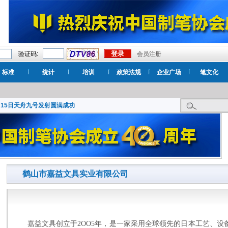
验证码:
会员注册
标准
统计
培训
政策法规
企业广场
笔文化
月15日天舟九号发射圆满成功
鹤山市嘉益文具实业有限公司
嘉益文具创立于
2OO5
年，是一家采用全球领先的日本工艺、设