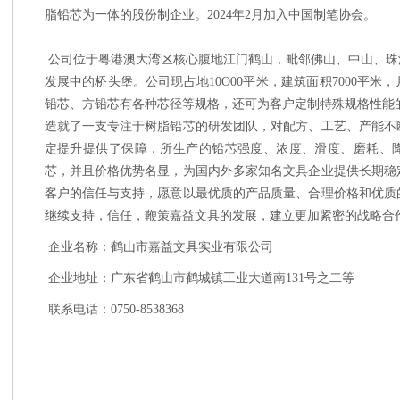
脂铅芯为一体的股份制企业。
2024
年
2
月加入中国制笔协会。
公司位于粤港澳大湾区核心腹地江门鹤山，毗邻佛山、中山、珠
发展中的桥头堡。公司现占地
10O00
平米，建筑面积
7000
平米，
铅芯、方铅芯有各种芯径等规格，还可为客户定制特殊规格性能
造就了一支专注于树脂铅芯的研发团队，对配方、工艺、产能不
定提升提供了保障，所生产的铅芯强度、浓度、滑度、磨耗、
芯，并且价格优势名显，为国内外多家知名文具企业提供长期稳
客户的信任与支持，愿意以最优质的产品质量、合理价格和优质
继续支持，信任，鞭策嘉益文具的发展，建立更加紧密的战略合
企业名称：鹤山市嘉益文具实业有限公司
企业地址：广东省鹤山市鹤城镇工业大道南
131
号之二等
联系电话：
0750-8538368