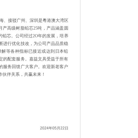
海、接驳广州、深圳是粵港澳大湾区
月产高级树脂铅芯
25
吨，产品涵盖圆
的铅芯。公司经过
2O
年的发展，培养
断进行优化技改，为公司产品品质稳
降解等各种指标已接近或达到日本铅
定的配套服务。嘉益文具受益于所有
的服务回馈广大客户。欢迎新老客户
作伙伴关系，共赢未来！
2024年05月22日