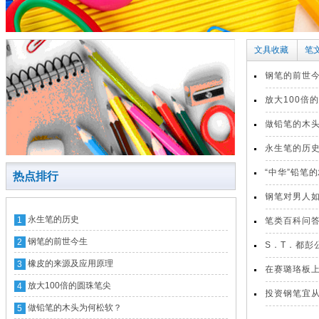
文具收藏
笔
钢笔的前世
放大100倍
做铅笔的木
永生笔的历
“中华”铅笔
热点排行
钢笔对男人
永生笔的历史
1
笔类百科问
钢笔的前世今生
2
S．T．都彭
橡皮的来源及应用原理
3
司
在赛璐珞板
放大100倍的圆珠笔尖
4
康提(Viscon
投资钢笔宜
做铅笔的木头为何松软？
5