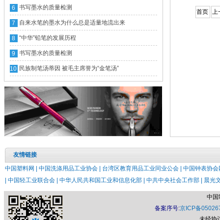
书写墨水的质量检测
6
首页
上
自来水笔的墨水为什么总是适量地流出来
7
“中华”铅笔的发展历程
8
书写墨水的质量检测
9
民族制笔汤蒂因 被毛主席誉为“金笔汤”
10
友情链接
中国塑料网 |
中国洗涤用品工业协会 |
台湾区教育用品工业同业公会 |
中国钟表协会网
|
中国轻工业联合会 |
中华人民共和国工业和信息化部 |
中共中央社会工作部 |
晨光文
中国
备案序号:
京ICP备05026
未经协