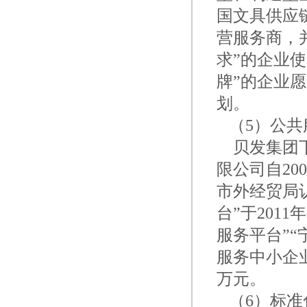
国文具供应
营服务商，
求”的企业使
牌”的企业
划。
（5）公共
贝发集团下
限公司自20
市外经贸局
台”于201
服务平台”“
服务中小企业
万元。
（6）标准