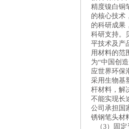
精度镍白铜
的核心技术
的科研成果
科研支持。
平技术及产
用材料的范
为“中国创
应世界环保
采用生物基
杆材料，解
不能实现长
公司承担国
锈钢笔头材
（3）固定