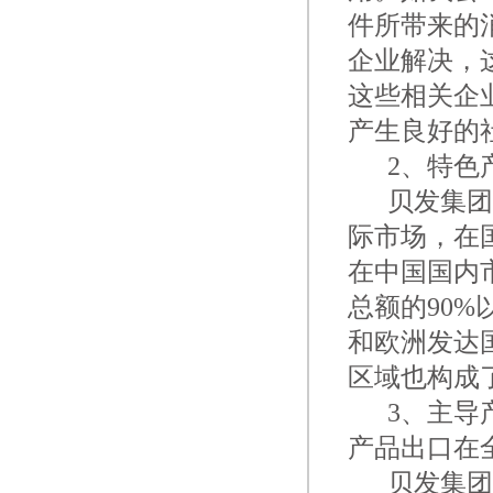
件所带来的
企业解决，
这些相关企
产生良好的
2、特色产
贝发集团的
际市场，在
在中国国内
总额的90%
和欧洲发达
区域也构成
3、主导产
产品出口在
贝发集团为