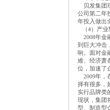
贝发集团现
公司第二年
年投入做出全
（4）产业
2008年
到巨大冲击
响。面对金
难、经济萧
位，加速了
2009年
择有很多，
实行品牌类
现状，集团
型、制造型