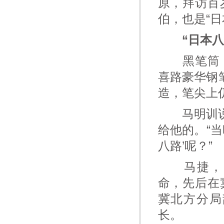
原，拜访百
伯，也是“
“日本
黑笔筒，
喜路豪华钢笔
造，笔尖上仍
马明训说，
给他的。“
八路’呢？”
马捷，19
命，先后在
冀北方分局
长。