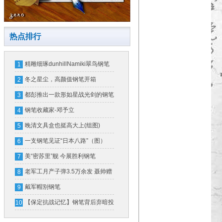
热点排行
精雕细琢dunhillNamiki翠鸟钢笔
1
冬之星尘，高颜值钢笔开箱
2
都彭推出一款形如星战光剑的钢笔
3
一支售价16万
钢笔收藏家-邓予立
4
晚清文具盒也挺高大上(组图)
5
一支钢笔见证“日本八路”（图）
6
美“密苏里”舰 今展胜利钢笔
7
老军工月产子弹3.5万余发 聂帅赠
8
钢笔奖励
戴军帽别钢笔
9
【保定抗战记忆】钢笔背后弃暗投
10
明的故事（图）