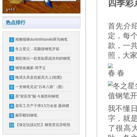
四季彩
热点排行
首先介
定，每
精雕细琢dunhillNamiki翠鸟钢笔
1
款，一
冬之星尘，高颜值钢笔开箱
2
照，大
都彭推出一款形如星战光剑的钢笔
3
一支售价16万
钢笔收藏家-邓予立
4
春
晚清文具盒也挺高大上(组图)
5
一支钢笔见证“日本八路”（图）
6
美“密苏里”舰 今展胜利钢笔
7
老军工月产子弹3.5万余发 聂帅赠
8
我不懂
钢笔奖励
戴军帽别钢笔
9
字，就
【保定抗战记忆】钢笔背后弃暗投
10
了很高
明的故事（图）