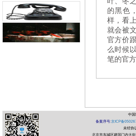
叶、冬
的黑色
样，看
就会被
官方价
么时候
笔的官方
中国
备案序号:
京ICP备05026
未经协
北京市东城区建国门内大街7号