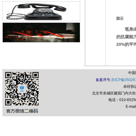
陨石
笔身由Gi
的抗腐能
20%的平
中国
雄鹰
备案序号:
京ICP备05026
由18k黄
未经协
北京市东城区建国门内大街7号
电话：010-652
天顶
E-mail
运用汉漆
最亮的22