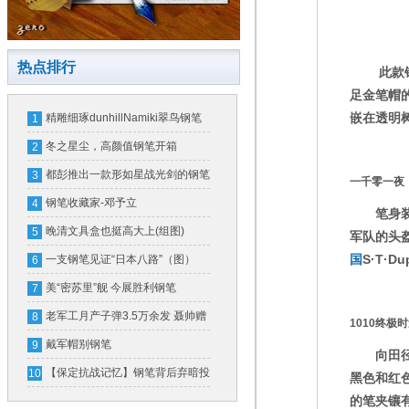
热点排行
此款
足金笔帽
嵌在透明
精雕细琢dunhillNamiki翠鸟钢笔
1
冬之星尘，高颜值钢笔开箱
2
都彭推出一款形如星战光剑的钢笔
3
一千零一夜
一支售价16万
钢笔收藏家-邓予立
4
笔身装饰
晚清文具盒也挺高大上(组图)
5
军队的头
国
S·T·Du
一支钢笔见证“日本八路”（图）
6
美“密苏里”舰 今展胜利钢笔
7
老军工月产子弹3.5万余发 聂帅赠
8
1010终极
钢笔奖励
戴军帽别钢笔
9
向田径赛
【保定抗战记忆】钢笔背后弃暗投
10
黑色和红
明的故事（图）
的笔夹镶有