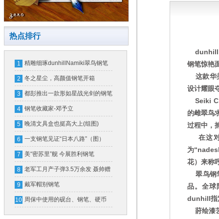
热点排行
dunh
精雕细琢dunhillNamiki翠鸟钢笔
1
钢笔惊艳
这款华美的
冬之星尘，高颜值钢笔开箱
2
设计耀眼
都彭推出一款形如星战光剑的钢笔
3
Seiki
一支售价16万
钢笔收藏家-邓予立
4
的雌翠鸟
晚清文具盒也挺高大上(组图)
5
过程中，
在这对
一支钢笔见证“日本八路”（图）
6
为“nad
美“密苏里”舰 今展胜利钢笔
7
花）来称
老军工月产子弹3.5万余发 聂帅赠
8
翠鸟钢笔
钢笔奖励
戴军帽别钢笔
9
品。全球
dunhi
周保中使用的砚台、钢笔、硬币
10
莳绘漆艺
(图)