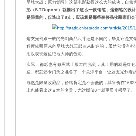
星球大战：原力觉醒》这部电影获得这么大的成功，自然
彭（S.T.Dupont）就推出了这么一款钢笔，这钢笔
是限量的，仅造出了8支，应该算是那些奢侈品收藏家们会
这支光剑跟一般的光剑商品尺寸还是不同的，毕竟它是支
程度依照原来的星球大战三部曲来制造的，虽然它没有办
用以表现这位绝地大师的色彩。
实际上都彭也有做黑武士版本的光剑，其上用的就是红色
迎。都彭还专门为之准备了一个悬浮平台，让这支光剑看
既然是限量收藏品，价格肯定是不会低的，其售价在1662
上也能看出这支笔的名贵，尤达版仅8个就更显其稀罕了。