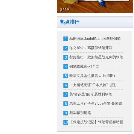
热点排行
精雕细琢dunhillNamiki翠鸟钢笔
1
冬之星尘，高颜值钢笔开箱
2
都彭推出一款形如星战光剑的钢笔
3
一支售价16万
钢笔收藏家-邓予立
4
晚清文具盒也挺高大上(组图)
5
一支钢笔见证“日本八路”（图）
6
美“密苏里”舰 今展胜利钢笔
7
老军工月产子弹3.5万余发 聂帅赠
8
钢笔奖励
戴军帽别钢笔
9
【保定抗战记忆】钢笔背后弃暗投
10
明的故事（图）