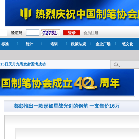
验证码:
会员注册
标准
统计
培训
政策法规
企业广场
笔文化
月15日天舟九号发射圆满成功
都彭推出一款形如星战光剑的钢笔 一支售价16万