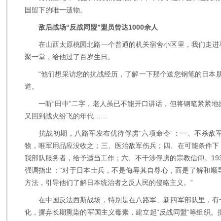
国留下的唯一遗物。
敌后战场“反战同盟”盟员曾达1000余人
在山西太原桃园北路一个普通的机关宿舍小区里，我们走进
聚一堂，给他过了百岁生日。
“他们想采访您的抗战经历，了解一下那个送您钢笔的日本朋
道。
一听“田中”二字，老人虽已不能开口讲话，但将钢笔紧紧地
又回到战火纷飞的年代……
抗战初期，八路军发布优待俘虏“六项命令”：一、不杀敌
物，唯军用品应没收之；三、医治敌军伤兵；四、在可能条件下
我部队服务者，给予适当工作；六、不干涉俘虏的宗教信仰。19
强调指出：“对于日本士兵，不是侮辱其自尊心，而是了解和顺
方法，引导他们了解日本统治者之反人民的侵略主义。”
在中国反法西斯战场，特别是在八路军、新四军部队里，有
化，摒弃长期熏染的军国主义毒素，建立起“反战同盟”等组织。据