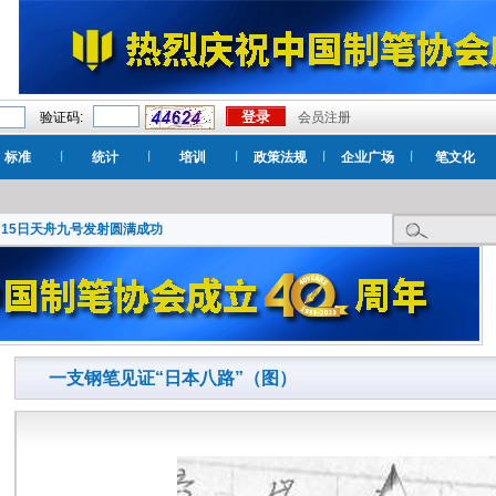
验证码:
会员注册
标准
统计
培训
政策法规
企业广场
笔文化
月15日天舟九号发射圆满成功
一支钢笔见证“日本八路”（图）