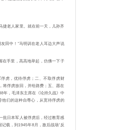
马捷老人家里。就在前一天，儿孙齐
友田中！”马明训在老人耳边大声说
握在手里，高高地举起，仿佛一下子
军俘虏，优待俘虏；二、不取俘虏财
，将俘虏放回，并给路费；五、愿在
38年，毛泽东主席在《论持久战》中
导他们的这种自尊心，从宽待俘虏的
一批日本军人被俘虏后，经过教育感
记载，到1945年8月，敌后战场“反