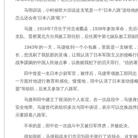
马明训说，小时候听大伯说这支笔是一个“日本八路”送给他的
怎么还会有‘日本八路’呢？”
马捷，1916年7月生于河北省蠡县，1938年参加革命，先
支队、晋察冀北方分局敌工部任职，后任冀中第七纵队敌工部副
1943年的一天，马捷收到一个小包裹，里面是一支钢笔，
长，您洗刷了我肮脏的灵魂，让我认清了日本军国主义的侵略行
战争蹂躏的中国人民做点事，以救赎我犯下的滔天罪行。”信的署
田中曾是一名日本少尉军官，被俘后，马捷带领敌工部同志
一方面对他进行教育和感化。慢慢地，田中认清了日本发动侵略
盟”等组织，后来又参加了八路军。
马捷和田中建立了很深的个人友谊。在一次战役中，马捷身
安全地带。马捷曾代表组织多次与田中谈话，表示可以交换战俘
示要跟着八路军。
不幸的是，田中在一次战斗中又被日军俘虏，并被处决。
得知噩耗，马捷和战友们含泪为田中举行了追悼会。这支钢笔