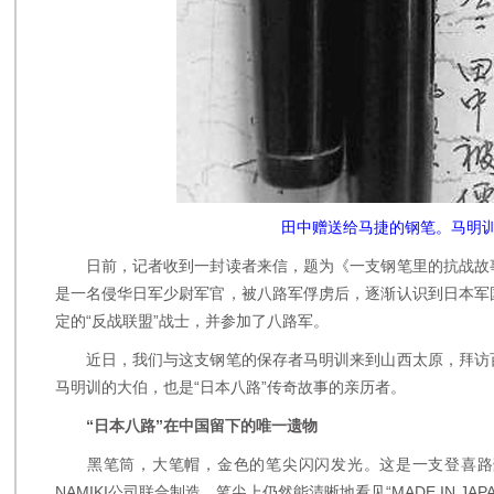
田中赠送给马捷的钢笔。马明
日前，记者收到一封读者来信，题为《一支钢笔里的抗战故
是一名侵华日军少尉军官，被八路军俘虏后，逐渐认识到日本军
定的“反战联盟”战士，并参加了八路军。
近日，我们与这支钢笔的保存者马明训来到山西太原，拜访
马明训的大伯，也是“日本八路”传奇故事的亲历者。
“日本八路”在中国留下的唯一遗物
黑笔筒，大笔帽，金色的笔尖闪闪发光。这是一支登喜路豪华
NAMIKI公司联合制造，笔尖上仍然能清晰地看见“MADE IN JAP