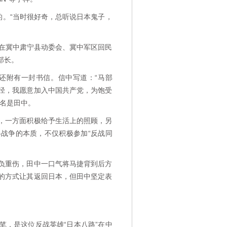
。“当时很好奇，总听说日本鬼子，
后在冀中肃宁县动委会、冀中军区回民
部长。
还附有一封书信。信中写道：“马部
径，我愿意加入中国共产党，为饱受
名是田中。
，一方面积极给予生活上的照顾，另
战争的本质，不仅积极参加“反战同
负重伤，田中一口气将马捷背到后方
的方式让其返回日本，但田中坚定表
，是这位反战英雄“日本八路”在中