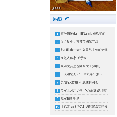
热点排行
精雕细琢dunhillNamiki翠鸟钢笔
1
冬之星尘，高颜值钢笔开箱
2
都彭推出一款形如星战光剑的钢笔
3
一支售价16万
钢笔收藏家-邓予立
4
晚清文具盒也挺高大上(组图)
5
一支钢笔见证“日本八路”（图）
6
美“密苏里”舰 今展胜利钢笔
7
老军工月产子弹3.5万余发 聂帅赠
8
钢笔奖励
戴军帽别钢笔
9
【保定抗战记忆】钢笔背后弃暗投
10
明的故事（图）