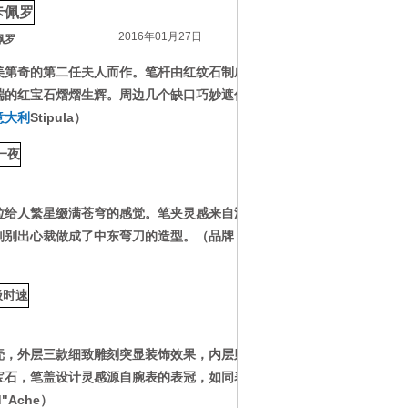
2016年01月27日
佩罗
美第奇的第二任夫人而作。笔杆由红纹石制成。
端的红宝石熠熠生辉。周边几个缺口巧妙遮住了
意大利
Stipula）
给人繁星缀满苍穹的感觉。笔夹灵感来自波斯
则别出心裁做成了中东弯刀的造型。（品牌：
法
，外层三款细致雕刻突显装饰效果，内层则是
宝石，笔盖设计灵感源自腕表的表冠，如同表针
Ache）