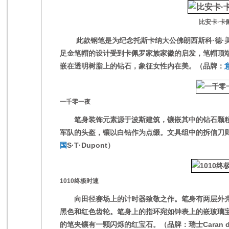
比安卡·卡
此款钢笔是为纪念托斯卡纳大公佛朗西斯科·德·
足金笔帽的设计受到卡佩罗家族家徽的启发，笔帽顶
嵌在透明树脂上的钻石，象征女性内在美。（品牌：
一千零一夜
笔身装饰元素源于波斯建筑，镶嵌其中的钻石颗粒
军队的头盔，镶以白钻作为点缀。文具组中的拆信刀
国
S·T·Dupont）
1010终极时速
向田径赛场上的计时器致敬之作。笔身有两层外壳
黑色和红色齿轮。笔身上的指环宛如钟表上的嵌玻璃
的笔夹镶有一颗闪烁的红宝石。（品牌：瑞士Caran d"