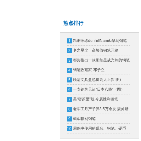
热点排行
精雕细琢dunhillNamiki翠鸟钢笔
1
冬之星尘，高颜值钢笔开箱
2
都彭推出一款形如星战光剑的钢笔
3
一支售价16万
钢笔收藏家-邓予立
4
晚清文具盒也挺高大上(组图)
5
一支钢笔见证“日本八路”（图）
6
美“密苏里”舰 今展胜利钢笔
7
老军工月产子弹3.5万余发 聂帅赠
8
钢笔奖励
戴军帽别钢笔
9
周保中使用的砚台、钢笔、硬币
10
(图)