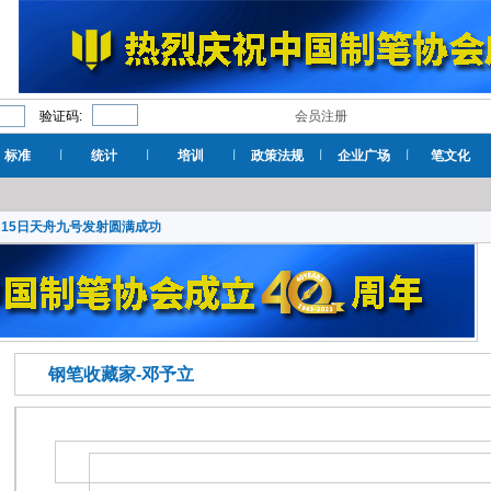
验证码:
会员注册
标准
统计
培训
政策法规
企业广场
笔文化
月15日天舟九号发射圆满成功
钢笔收藏家-邓予立