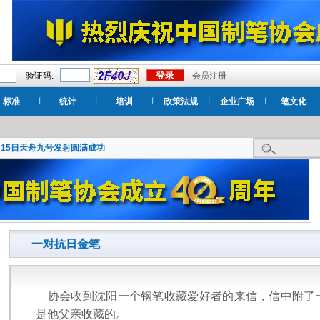
验证码:
会员注册
标准
统计
培训
政策法规
企业广场
笔文化
月15日天舟九号发射圆满成功
一对抗日金笔
协会收到沈阳一个钢笔收藏爱好者的来信，信中附了
是他父亲收藏的。