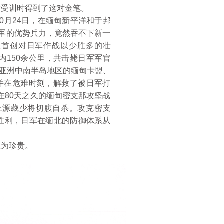
受训时得到了这对金笔。
10月24日，在缅甸新平洋和于邦
军的优势兵力，竟然吞不下新一
队首创对日军作战以少胜多的壮
境内150余公里，共击毙日军军官
，在亚洲中南半岛地区的缅甸卡盟、
，并在危难时刻，解救了被日军打
，在80天之久的缅甸密支那攻坚战
上源藏少将切腹自杀。攻克密支
胜利，日军在缅北的防御体系从
为珍贵。