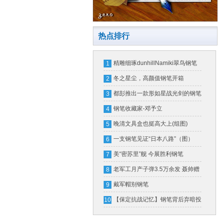
热点排行
精雕细琢dunhillNamiki翠鸟钢笔
1
冬之星尘，高颜值钢笔开箱
2
都彭推出一款形如星战光剑的钢笔
3
一支售价16万
钢笔收藏家-邓予立
4
晚清文具盒也挺高大上(组图)
5
一支钢笔见证“日本八路”（图）
6
美“密苏里”舰 今展胜利钢笔
7
老军工月产子弹3.5万余发 聂帅赠
8
钢笔奖励
戴军帽别钢笔
9
【保定抗战记忆】钢笔背后弃暗投
10
明的故事（图）