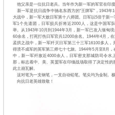
他父亲是一位抗日老兵。当年作为新一军的军官在印度
新一军是抗日战争中驰名东西方的“王牌军”，1943年
大战中，新一军大败日军第十八师团。日军以5倍于新一
军1个先遣团，日军损兵折将近2000人，这是中国军
举。从1943年10月到1944年3月，新一军已攻入缅甸
60余名，打死打伤日军官兵12000余名。1944年4月
孟拱之战中，新一军歼灭日军第三十三军16100多人
得溃不成军的英军第三师七十七旅。1944年5月至8月
中，新一军歼敌近4000余人，日军密支那城防司令水
那，标志着中、美、英盟军在印缅战场取得了决定性的
此土崩瓦解。
这对笔为一支钢笔，一支自动铅笔。笔尖均为金制。极
向抗日老英雄致敬！