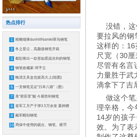
热点排行
没错，这位
要拉风的钢
精雕细琢dunhillNamiki翠鸟钢笔
1
这样的：16
冬之星尘，高颜值钢笔开箱
2
尺宽（30厘
都彭推出一款形如星战光剑的钢笔
3
尽管有名言说“Th
一支售价16万
钢笔收藏家-邓予立
4
力量胜于武力
晚清文具盒也挺高大上(组图)
5
滴拿下了吉
一支钢笔见证“日本八路”（图）
6
做这个笔显
美“密苏里”舰 今展胜利钢笔
7
理辛格，今
老军工月产子弹3.5万余发 聂帅赠
8
钢笔奖励
戴军帽别钢笔
14岁的孩
9
周保中使用的砚台、钢笔、硬币
10
效。为了表示
(图)
制作了这尊