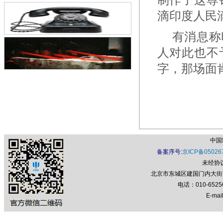
滴印度人民
有消息称印
人对此也不
字，那场面
中国
备案序号:
京ICP备05026
未经协
北京市东城区建国门内大街7号
电话：010-652
E-mail