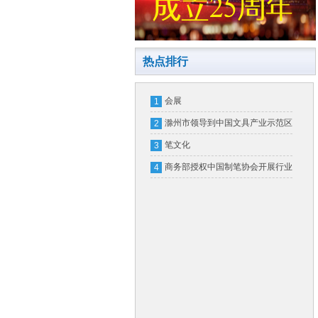
热点排行
会展
1
滁州市领导到中国文具产业示范区
2
实地调研
笔文化
3
商务部授权中国制笔协会开展行业
4
信用评价工作