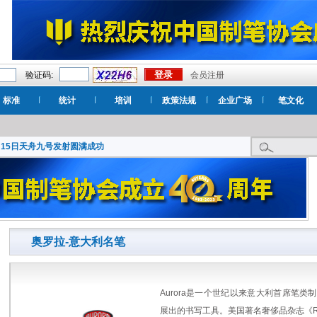
验证码:
会员注册
标准
统计
培训
政策法规
企业广场
笔文化
月15日天舟九号发射圆满成功
奥罗拉-意大利名笔
Aurora是一个世纪以来意大利首席笔
展出的书写工具。美国著名奢侈品杂志《Robb