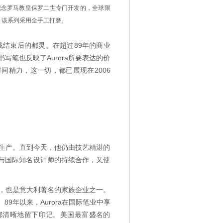
纪念罗马教皇保罗二世专门开发的，全球限
。该系列采用全手工打磨。
一战结束后的都灵。在超过89年的商业
写笔也反映了Aurora所要表达的价
时间精力，这一切，都已展现在2006
来生产。直到今天，他仍由技艺精湛的
与国际知名设计师的持续合作，又使
商，也是意大利著名的家族企业之一。
89年以来，Aurora在国际笔业中享
都清晰地留下印记。美国最富盛名的