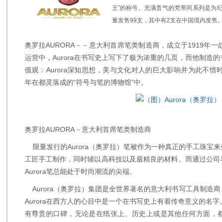
王”的称号。充满贵气的梵蒂冈系列是为
量发售99支，其中有2支在中国境内发售
奥罗拉AURORA－－意大利首席笔类制造商，成立于1919年
运营中，Aurora在书写史上写下了极为浓重的几页，而他制造的书
值观：Aurora深知思想，美与文化对人的巨大影响并为此不惜
年在都灵落成的“符号与笔的博物馆”中。
奥罗拉AURORA－意大利首席笔类制造商
限量发行的Aurora（奥罗拉）笔被作为一种真正的手工珠宝
工匠手工制作，同时辅以高科技以及最精良的材料。而通过公司
Aurora笔总能处于时尚潮流的尖端。
Aurora（奥罗拉）集团是全世界著名的意大利书写工具制造
Aurora在西方人的心目中是一个在书写史上有着传奇意义的名字。
有尊贵的口碑，无论是在纸张上、历史上或是其他任何方面，