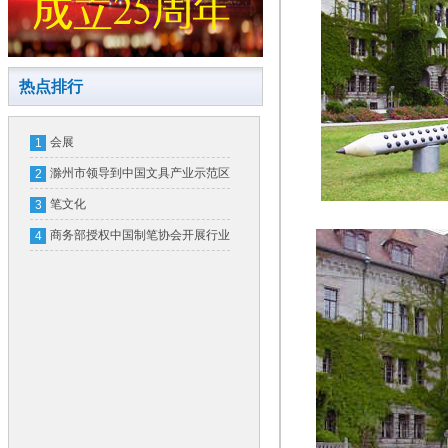
热点排行
会展
1
滁州市领导到中国文具产业示范区
2
实地调研
笔文化
3
商务部授权中国制笔协会开展行业
4
信用评价工作