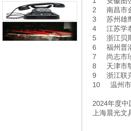
1 安徽图
废止的通告
2 南昌市
3 苏州雄
4 江苏学
5 浙江贝
6 福州普
7 尚志市
8 天津市
9 浙江联
10 温州
2024年度
上海晨光文