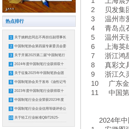
1 上海晨
2 贝发集
3 温州市
热点排行
4 青岛点
5 温州天
关于姚鹤忠同志不再担任副理事长
1
6 上海英
的公告
中国制笔协会第四届专家委员会委
2
7 浙江鸿
员名单公示公告
关于开展2025第二届“中国制笔行
3
8 真彩文
业培育品牌甄选发布”活动的通知
2024年度中国制笔行业获得双十
4
9 浙江久
强企业及轻工百强企业名单
关于征集2025年中国制笔协会团
5
体标准计划项目的通知
10 广东
中国制笔协会关于发布《油性记号
6
笔中墨水的有害物质限量》团体标
2023年度中国制笔行业获得双十
11 中国
7
准第1号修改单的公告
强企业（骨干企业）名单
中国制笔行业企业荣获2023年度
8
中国轻工业联合会科学技术进步奖
中国制笔行业企业信用等级评价公
9
告
关于轻工行业标准QB/T2625-
10
2024年
2011《中性墨水圆珠笔和笔芯》