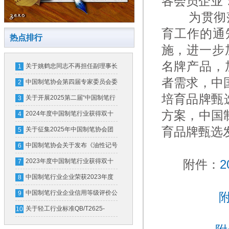
各会员企业
为贯彻落
育工作的通
热点排行
施，进一步
名牌产品，
关于姚鹤忠同志不再担任副理事长
1
者需求，中
的公告
中国制笔协会第四届专家委员会委
2
培育品牌甄
员名单公示公告
关于开展2025第二届“中国制笔行
3
方案，中国
业培育品牌甄选发布”活动的通知
2024年度中国制笔行业获得双十
4
育品牌甄选
强企业及轻工百强企业名单
关于征集2025年中国制笔协会团
5
体标准计划项目的通知
中国制笔协会关于发布《油性记号
6
笔中墨水的有害物质限量》团体标
2023年度中国制笔行业获得双十
附件：
7
准第1号修改单的公告
强企业（骨干企业）名单
中国制笔行业企业荣获2023年度
8
中国轻工业联合会科学技术进步奖
中国制笔行业企业信用等级评价公
9
附
告
关于轻工行业标准QB/T2625-
10
2011《中性墨水圆珠笔和笔芯》