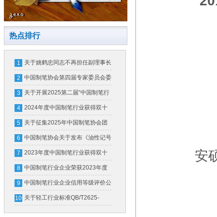
2
热点排行
关于姚鹤忠同志不再担任副理事长
1
的公告
中国制笔协会第四届专家委员会委
2
员名单公示公告
关于开展2025第二届“中国制笔行
3
业培育品牌甄选发布”活动的通知
2024年度中国制笔行业获得双十
4
强企业及轻工百强企业名单
关于征集2025年中国制笔协会团
5
体标准计划项目的通知
中国制笔协会关于发布《油性记号
6
安
笔中墨水的有害物质限量》团体标
2023年度中国制笔行业获得双十
7
准第1号修改单的公告
强企业（骨干企业）名单
中国制笔行业企业荣获2023年度
8
中国轻工业联合会科学技术进步奖
中国制笔行业企业信用等级评价公
9
告
关于轻工行业标准QB/T2625-
10
2011《中性墨水圆珠笔和笔芯》