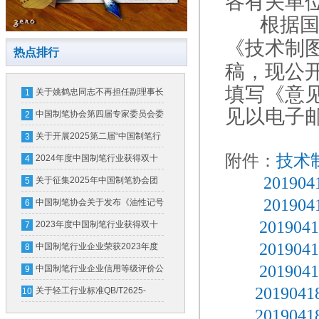
各有关单
根据
《技术制
热点排行
稿，现公
填写《意
关于姚鹤忠同志不再担任副理事长
1
见以电子
的公告
中国制笔协会第四届专家委员会委
2
员名单公示公告
关于开展2025第二届“中国制笔行
3
附件：
技术
业培育品牌甄选发布”活动的通知
2024年度中国制笔行业获得双十
4
2019
强企业及轻工百强企业名单
关于征集2025年中国制笔协会团
5
2019
体标准计划项目的通知
中国制笔协会关于发布《油性记号
6
2019
笔中墨水的有害物质限量》团体标
2023年度中国制笔行业获得双十
7
2019
准第1号修改单的公告
强企业（骨干企业）名单
中国制笔行业企业荣获2023年度
8
2019
中国轻工业联合会科学技术进步奖
中国制笔行业企业信用等级评价公
9
2019
告
关于轻工行业标准QB/T2625-
10
2019
2011《中性墨水圆珠笔和笔芯》