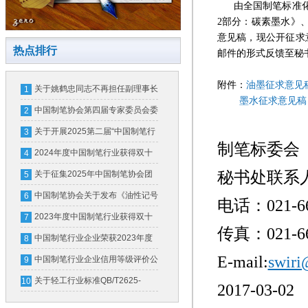
由全国制笔标准
2
部分：碳素墨水》
意见稿，现公开征求
热点排行
邮件的形式反馈至秘
附件：
油墨征求意见
关于姚鹤忠同志不再担任副理事长
1
墨水征求意见稿
的公告
中国制笔协会第四届专家委员会委
2
员名单公示公告
关于开展2025第二届“中国制笔行
3
制笔标委会
业培育品牌甄选发布”活动的通知
2024年度中国制笔行业获得双十
4
秘书处联系
强企业及轻工百强企业名单
关于征集2025年中国制笔协会团
5
体标准计划项目的通知
中国制笔协会关于发布《油性记号
6
电话：
021-6
笔中墨水的有害物质限量》团体标
2023年度中国制笔行业获得双十
7
传真：
021-6
准第1号修改单的公告
强企业（骨干企业）名单
中国制笔行业企业荣获2023年度
8
E-mail:
swir
中国轻工业联合会科学技术进步奖
中国制笔行业企业信用等级评价公
9
告
关于轻工行业标准QB/T2625-
10
2017-03-02
2011《中性墨水圆珠笔和笔芯》