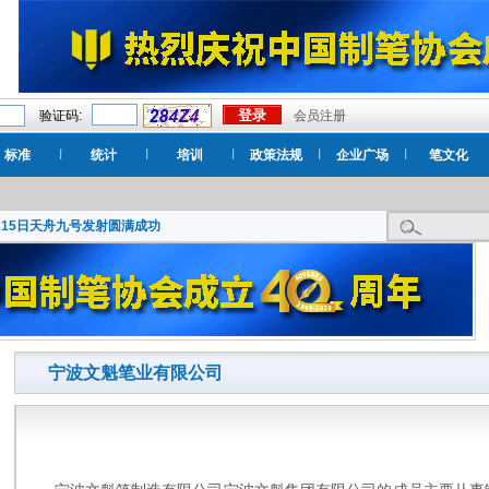
验证码:
会员注册
标准
统计
培训
政策法规
企业广场
笔文化
月15日天舟九号发射圆满成功
宁波文魁笔业有限公司