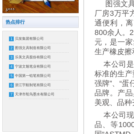
图强文具
厂房3万平
通便利，离
热点排行
800余人。
贝发集团有限公司
1
元，是一家
图强文具制造有限公司
2
生产橡皮擦
乐美文具股份有限公司
3
本公司是
宁波文魁笔业有限公司
4
标准的生产
中国第一铅笔有限公司
5
强牌”、“
浙江宇航制笔有限公司
6
品牌。产品
天津市鸵鸟墨水有限公司
7
美观、品种
本公司现
品、等10