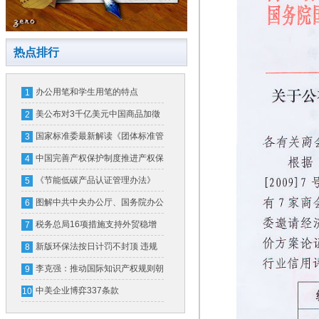
热点排行
办公用笔和学生用笔的特点
1
美公布对3千亿美元中国商品加徵
2
关税清单 将涵盖中国大部分笔类
国家标准委最新解读《团体标准管
3
产品
理规定》
中国完善产权保护制度推进产权保
4
护法治化
《节能低碳产品认证管理办法》
5
11月起实施
图解中共中央办公厅、国务院办公
6
厅印发的《行业协会商会与行政机
税务总局16项措施支持外贸稳增
7
关脱钩总体方案》附原文
长
新版环保法按日计罚不封顶 违规
8
企业心惊惊
李克强：推动国际知识产权规则朝
9
着普惠、包容方向发展
中美企业博弈337条款
10