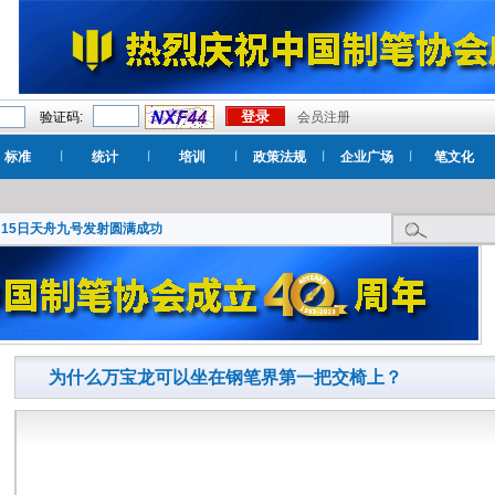
验证码:
会员注册
标准
统计
培训
政策法规
企业广场
笔文化
月15日天舟九号发射圆满成功
为什么万宝龙可以坐在钢笔界第一把交椅上？