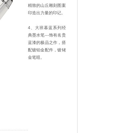
精致的山丘雕刻图案
印造出力量的印记。
4、大班暮蓝系列经
典墨水笔---饰有名贵
蓝漆的极品之作，搭
配镀铂金配件，镀铑
金笔咀。