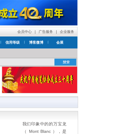
会员中心
|
广告服务
|
企业服务
信用等级
博客微博
会展
我们印象中的的万宝龙
（ Mont Blanc ），是