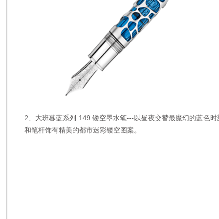
2、大班暮蓝系列 149 镂空墨水笔---以昼夜交替最魔幻的蓝
和笔杆饰有精美的都市迷彩镂空图案。