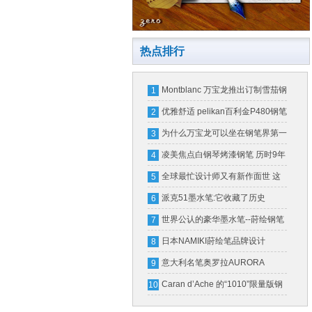
热点排行
Montblanc 万宝龙推出订制雪茄钢
1
笔(图)
优雅舒适 pelikan百利金P480钢笔
2
为什么万宝龙可以坐在钢笔界第一
3
把交椅上？
凌美焦点白钢琴烤漆钢笔 历时9年
4
设计完成
全球最忙设计师又有新作面世 这
5
次是万宝龙钢笔
派克51墨水笔:它收藏了历史
6
世界公认的豪华墨水笔--莳绘钢笔
7
日本NAMIKI莳绘笔品牌设计
8
意大利名笔奥罗拉AURORA
9
Caran d’Ache 的“1010”限量版钢
10
笔