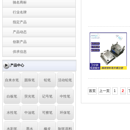
驰名商标
行业名牌
指定产品
产品动态
创新产品
供求信息
产品中心
自来水笔
圆珠笔
铅笔
活动铅笔
首页
上一页
1
2
白板笔
荧光笔
记号笔
中性笔
水性笔
中油笔
可擦笔
环保笔
水彩笔
墨水
橡皮
制笔原料