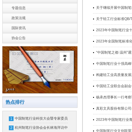
关于继续开展中国制笔行业
专题信息
政策法规
关于轻工行业标准QB/T2
国际资讯
2023年中国制笔行业十件大
协会公告
2023年全国制笔标准化技
“中国制笔之都·温州”通过
中国制笔行业十强高峰论坛在
构建轻工业高质量发展新格
中国轻工业联合会副会长何
杨承杰理事长一行考察调研制
热点排行
真彩文具股份有限公司考试
中国制笔行业科技大会暨专家委员
1
2023年中国制笔行业青年
会换届大会在北京隆重召开
杭州制笔行业协会会长林海拜访中
2
中国制笔行业文创联盟工作