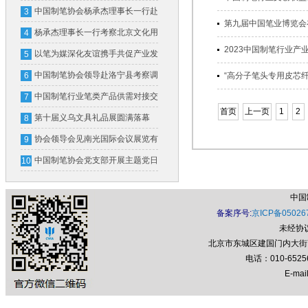
国制笔协会
中国制笔协会杨承杰理事长一行赴
3
第九届中国笔业博览会在桐
横琴粤澳深度合作区和广东省文化
杨承杰理事长一行考察北京文化用
4
2023中国制笔行业产业
用品行业协会考察交流
品行业协会并开展座谈交流
以笔为媒深化友谊携手共促产业发
5
展
中国制笔协会领导赴洛宁县考察调
6
“高分子笔头专用皮芯纤维
研
中国制笔行业笔类产品供需对接交
7
首页
上一页
1
2
流会在义乌成功举办
第十届义乌文具礼品展圆满落幕
8
首届制笔文具工业展全新亮相
协会领导会见南光国际会议展览有
9
限公司领导一行
中国制笔协会党支部开展主题党日
10
活动
中国
备案序号:
京ICP备05026
未经协
北京市东城区建国门内大街7号
电话：010-652
E-mail