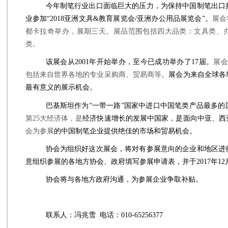
今年制笔行业出口面临巨大的压力，为保持中国制笔出口
业参加“
2018
亚洲文具
&
教育展览会
/
亚洲办公用品展览会”。
展会
都卡拉奇举办，展期三天。展品范围包括四大品类：文具类、
类。
该展会从
2001
年开始举办，至今已成功举办了
17
届。
展会
包括来自世界各地的专业采购商、贸易商等。
展会为来自全球各
最有意义的展示机会。
巴基斯坦作为“一带一路”国家中进口中国笔类产品最多的
第
25
大经济体，是
经济快速增长的发展中国家，是面向中亚、西
会为参展
的中国制笔企业提供绝佳的市场和贸易机会。
协会为组织好这次展会，将对有参展意向的企业和地区进
意组织参展的各地方协会、政府填写参展申请表，并于
2017
年
12
协会将与各地方政府沟通，为参展企业争取补贴。
联系人：冯兆雪
电话：010-
65256377