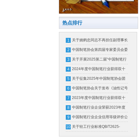
热点排行
关于姚鹤忠同志不再担任副理事长
1
的公告
中国制笔协会第四届专家委员会委
2
员名单公示公告
关于开展2025第二届“中国制笔行
3
业培育品牌甄选发布”活动的通知
2024年度中国制笔行业获得双十
4
强企业及轻工百强企业名单
关于征集2025年中国制笔协会团
5
体标准计划项目的通知
中国制笔协会关于发布《油性记号
6
笔中墨水的有害物质限量》团体标
2023年度中国制笔行业获得双十
7
准第1号修改单的公告
强企业（骨干企业）名单
中国制笔行业企业荣获2023年度
8
中国轻工业联合会科学技术进步奖
中国制笔行业企业信用等级评价公
9
告
关于轻工行业标准QB/T2625-
10
2011《中性墨水圆珠笔和笔芯》