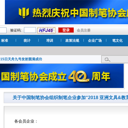
验证码:
会员注册
标准
统计
培训
政策法规
企业广场
笔文化
月15日天舟九号发射圆满成功
关于中国制笔协会组织制笔企业参加“2018 亚洲文具&教
各会员企业：