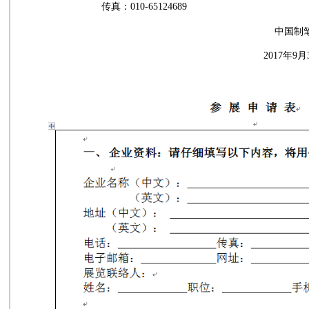
传真：
010-65124689
中国制笔协
2017
年
9
月