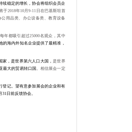
持续稳定的增长，协会将组织会员企
将于
2018
年
10
月
9-11
日在巴基斯坦首
办公用品类、办公设备类、教育设备
每年都吸引超过
25000
名观众，其中
地的海内外知名企业提供了最精准，
国家，是世界第六人口大国，
是世界
亚最大的贸易转口国
。相信展会一定
行登记。望有意参加展会的企业和有
月
31
日前反馈协会。