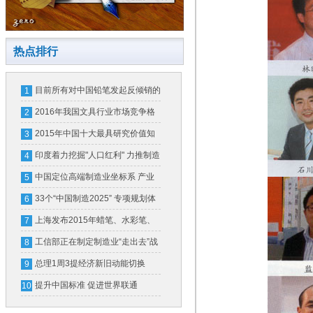
热点排行
目前所有对中国铅笔发起反倾销的
1
国家
2016年我国文具行业市场竞争格
2
局及行业利润水平分析【图】
2015年中国十大最具研究价值知
3
识产权裁判案例评选?候选案例
印度着力挖掘"人口红利" 力推制造
4
业注重劳动力培训
中国定位高端制造业坐标系 产业
5
分工“高精尖”
33个“中国制造2025” 专项规划体
6
系明年将出
上海发布2015年蜡笔、水彩笔、
7
气球产品质量安全风险监测结果
工信部正在制定制造业“走出去”战
8
略规划
总理1周3提经济新旧动能切换
9
GDP跌破7%引关注
提升中国标准 促进世界联通
10