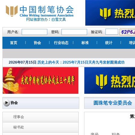
用户名:
密码:
验证码:
首页
协会
行业动态
标准
统计
培
2026年07月15日
历史上的今天：2025年7月15日天舟九号发射圆满成功
圆珠笔专业委员会
协会
第
理事会
秘书处
序号
职务