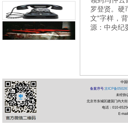
罗登贤。硬
文”字样，背
源：中央纪
中国
备案序号:
京ICP备05026
未经协
北京市东城区建国门内大街7号
电话：010-652
E-mail