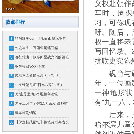
义权赴朝作
车时，周保
习，可你现
热点排行
呀。随后，
精雕细琢dunhillNamiki翠鸟钢笔
1
权一直将老
冬之星尘，高颜值钢笔开箱
2
写回忆录。
都彭推出一款形如星战光剑的钢笔
3
抗联史实陈
一支售价16万
钢笔收藏家-邓予立
4
砚台与硬币
晚清文具盒也挺高大上(组图)
5
年，一位画
一支钢笔见证“日本八路”（图）
6
一神龟形状
美“密苏里”舰 今展胜利钢笔
7
有“九一八，
老军工月产子弹3.5万余发 聂帅赠
8
钢笔奖励
戴军帽别钢笔
后来，周
9
【保定抗战记忆】钢笔背后弃暗投
10
哈尔滨儿童
明的故事（图）
领到冯仲云