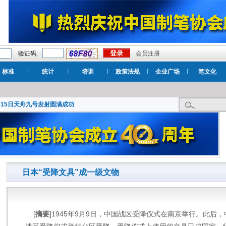
验证码:
会员注册
标准
统计
培训
政策法规
企业广场
笔文化
月15日天舟九号发射圆满成功
日本“受降文具”成一级文物
[
摘要
]1945年9月9日，中国战区受降仪式在南京举行。此后