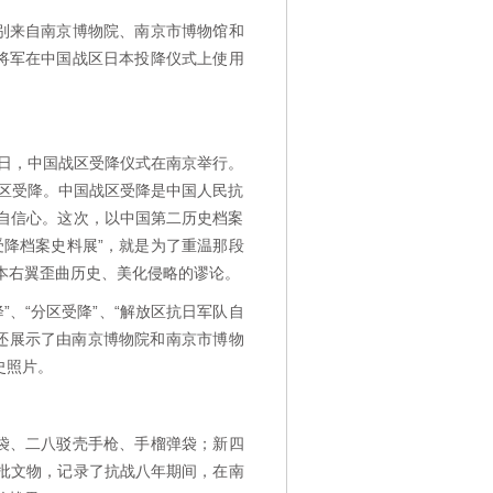
别来自南京博物院、南京市博物馆和
钦将军在中国战区日本投降仪式上使用
9日，中国战区受降仪式在南京举行。
分区受降。中国战区受降是中国人民抗
自信心。这次，以中国第二历史档案
受降档案史料展”，就是为了重温那段
本右翼歪曲历史、美化侵略的谬论。
”、“分区受降”、“解放区抗日军队自
，还展示了由南京博物院和南京市博物
史照片。
袋、二八驳壳手枪、手榴弹袋；新四
批文物，记录了抗战八年期间，在南