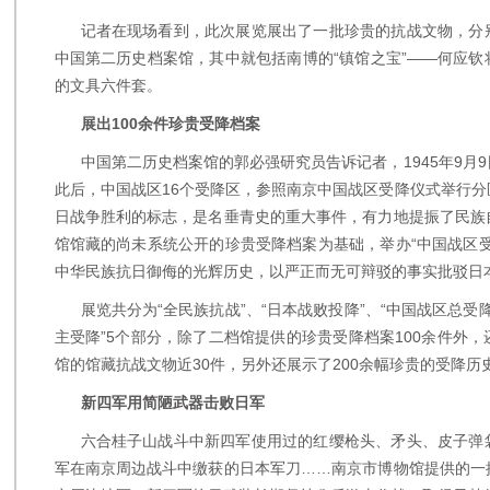
记者在现场看到，此次展览展出了一批珍贵的抗战文物，分
中国第二历史档案馆，其中就包括南博的“镇馆之宝”——何应
的文具六件套。
展出100余件珍贵受降档案
中国第二历史档案馆的郭必强研究员告诉记者，1945年9月
此后，中国战区16个受降区，参照南京中国战区受降仪式举行
日战争胜利的标志，是名垂青史的重大事件，有力地提振了民族
馆馆藏的尚未系统公开的珍贵受降档案为基础，举办“中国战区
中华民族抗日御侮的光辉历史，以严正而无可辩驳的事实批驳日
展览共分为“全民族抗战”、“日本战败投降”、“中国战区总受降
主受降”5个部分，除了二档馆提供的珍贵受降档案100余件外
馆的馆藏抗战文物近30件，另外还展示了200余幅珍贵的受降历
新四军用简陋武器击败日军
六合桂子山战斗中新四军使用过的红缨枪头、矛头、皮子弹
军在南京周边战斗中缴获的日本军刀……南京市博物馆提供的一