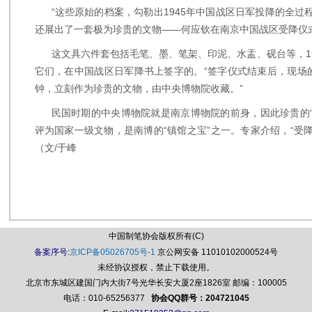
“这些原始的档案，勾勒出1945年中国战区日军投降的全过
还展出了一套极为珍贵的文物——何应钦在南京中国战区受降仪
这文具六件套包括毛笔、墨、笔架、印泥、水盂、砚台等，19
它们，在中国战区日军降书上签字的。“签字仪式结束后，现场
钟，立刻作为珍贵的文物，由中央博物院收藏。”
民国时期的中央博物院就是南京博物院的前身，因此珍贵的“
评为国家一级文物，是南博的“镇馆之宝”之一。专家介绍，“受
（文/于峰
中国制笔协会版权所有(C)
备案序号:
京ICP备05026705号-1
京公网安备 11010102000524号
未经协议授权，禁止下载使用。
北京市东城区建国门内大街7号光华长安大厦2座1826室 邮编：100005
电话：010-65256377
协会QQ群号：204721045