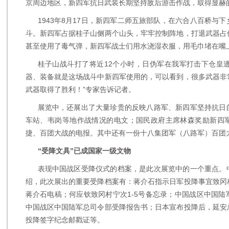
京周边地区，新四军抗日武装长期坚持敌后游击作战，取得显赫
1943年8月17日，新四军二师五旅部队，在六合八百桥与
斗。新四军占据桂子山侧两个山头，牢牢控制阵地，打退武器占
甚至使用了毒气弹，新四军战士们用水浇湿衣服，用毛巾堵在嘴
桂子山战斗打了将近12个小时，日伪军在我军打击下仓皇逃
器、装备就是这场战斗中新四军使用的，可以看到，很多武器非
武器取得了胜利！”专家告诉记者。
展览中，还展出了大量珍贵的反映八路军、新四军坚持抗日
车站、韦岗等地作战情况的电文；国民政府主席林森奖励新四
捷、百团大战的电报。其中还有一份十八集团军（八路军）百团
“受降文具”已成国家一级文物
表现中国战区受降仪式的档案，是此次展览中的一个重点。
绍，此次展出的重要受降档案有：蒋介石指示日军投降事宜致冈
蒋介石电稿；何应钦致冈村宁次1-5号备忘录；中国战区中国
中国战区中国陆军总司令部受降报告书；日本宣布投降后，延安
投降签字纪念邮戳证等。