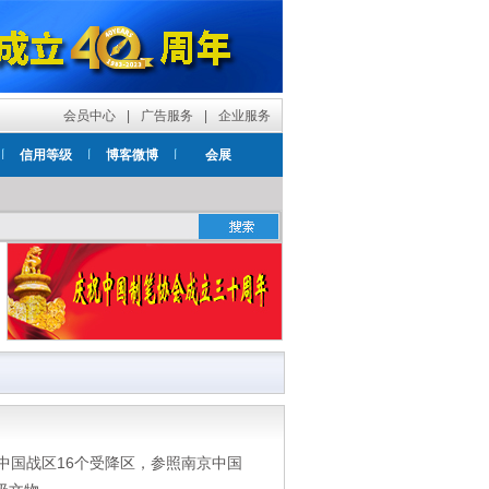
会员中心
|
广告服务
|
企业服务
信用等级
博客微博
会展
，中国战区16个受降区，参照南京中国