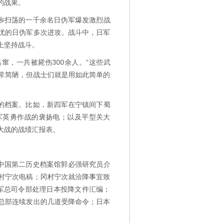
的战果。
下乡扫荡的一千余名日伪军爆发激烈战
优的日伪军多次进攻。战斗中，日军
上坚持战斗。
窜，一共被毙伤300余人。“这些武
常简陋，但战士们就是用如此简单的
的档案。比如，新四军在宁镇间下蜀
军英勇作战的褒扬电；以及平型关大
大战的战绩汇报表。
中国第二历史档案馆郭必强研究员介
村宁次电稿；冈村宁次就洽降事宜致
陆军总司令部处理日本投降文件汇编；
总部连续发出的几道受降命令；日本