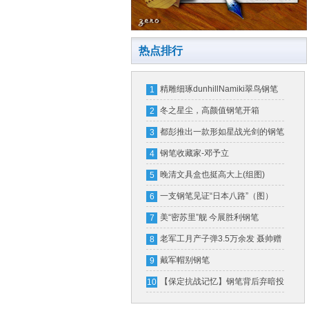
热点排行
精雕细琢dunhillNamiki翠鸟钢笔
1
冬之星尘，高颜值钢笔开箱
2
都彭推出一款形如星战光剑的钢笔
3
一支售价16万
钢笔收藏家-邓予立
4
晚清文具盒也挺高大上(组图)
5
一支钢笔见证“日本八路”（图）
6
美“密苏里”舰 今展胜利钢笔
7
老军工月产子弹3.5万余发 聂帅赠
8
钢笔奖励
戴军帽别钢笔
9
【保定抗战记忆】钢笔背后弃暗投
10
明的故事（图）